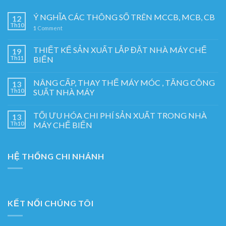
Ý NGHĨA CÁC THÔNG SỐ TRÊN MCCB, MCB, CB
12
Th10
1
Comment
THIẾT KẾ SẢN XUẤT LẮP ĐẶT NHÀ MÁY CHẾ
19
Th11
BIẾN
NÂNG CẤP, THAY THẾ MÁY MÓC , TĂNG CÔNG
13
Th10
SUẤT NHÀ MÁY
TỐI ƯU HÓA CHI PHÍ SẢN XUẤT TRONG NHÀ
13
Th10
MÁY CHẾ BIẾN
HỆ THỐNG CHI NHÁNH
KẾT NỐI CHÚNG TÔI