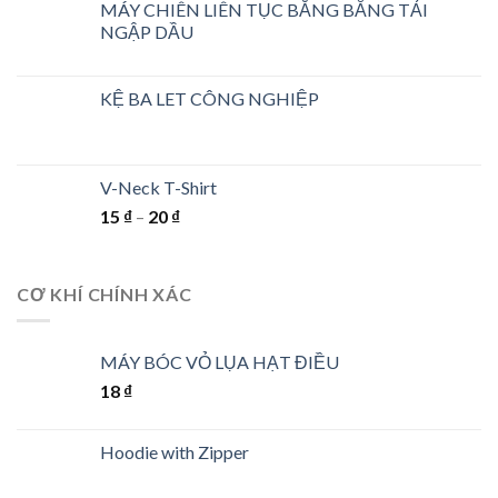
MÁY CHIÊN LIÊN TỤC BẰNG BĂNG TẢI
NGẬP DẦU
KỆ BA LET CÔNG NGHIỆP
V-Neck T-Shirt
15
₫
–
20
₫
CƠ KHÍ CHÍNH XÁC
MÁY BÓC VỎ LỤA HẠT ĐIỀU
18
₫
Hoodie with Zipper