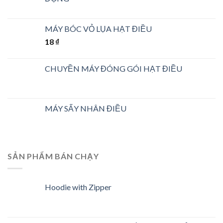
MÁY BÓC VỎ LỤA HẠT ĐIỀU
18
₫
CHUYỀN MÁY ĐÓNG GÓI HẠT ĐIỀU
MÁY SẤY NHÂN ĐIỀU
SẢN PHẨM BÁN CHẠY
Hoodie with Zipper