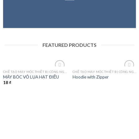
FEATURED PRODUCTS
CHẾ TẠO MÁY MÓC THIẾT BỊ CÔNG NGHIỆP
CHẾ TẠO MÁY MÓC THIẾT BỊ CÔNG NGHIỆP
Add
Add
MÁY BÓC VỎ LỤA HẠT ĐIỀU
Hoodie with Zipper
to
to
18
₫
wishlist
wishlist