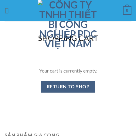
Skip
0
to
content
SHOPPING CART
Your cart is currently empty.
RETURN TO SHOP
SẢN PHẨM GIA CÔNG