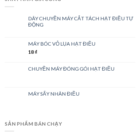
DÂY CHUYỀN MÁY CẮT TÁCH HẠT ĐIỀU TỰ
ĐỘNG
MÁY BÓC VỎ LỤA HẠT ĐIỀU
18
₫
CHUYỀN MÁY ĐÓNG GÓI HẠT ĐIỀU
MÁY SẤY NHÂN ĐIỀU
SẢN PHẨM BÁN CHẠY