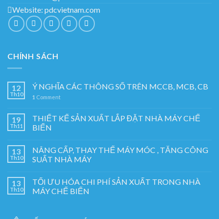
Website:
pdcvietnam.com
CHÍNH SÁCH
Ý NGHĨA CÁC THÔNG SỐ TRÊN MCCB, MCB, CB
12
Th10
1
Comment
THIẾT KẾ SẢN XUẤT LẮP ĐẶT NHÀ MÁY CHẾ
19
Th11
BIẾN
NÂNG CẤP, THAY THẾ MÁY MÓC , TĂNG CÔNG
13
Th10
SUẤT NHÀ MÁY
TỐI ƯU HÓA CHI PHÍ SẢN XUẤT TRONG NHÀ
13
Th10
MÁY CHẾ BIẾN