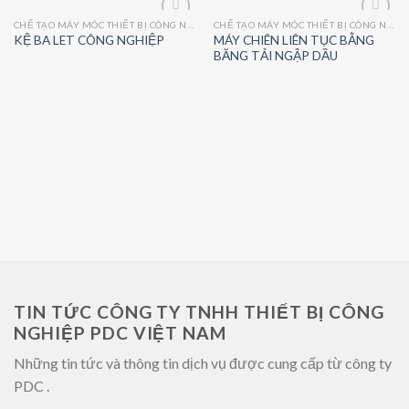
CHẾ TẠO MÁY MÓC THIẾT BỊ CÔNG NGHIỆP
CHẾ TẠO MÁY MÓC THIẾT BỊ CÔNG NGHIỆP
Add
Add
MÁY CHIÊN LIÊN TỤC BẰNG
KỆ BA LET CÔNG NGHIỆP
to
to
BĂNG TẢI NGẬP DẦU
wishlist
wishlist
TIN TỨC CÔNG TY TNHH THIẾT BỊ CÔNG
NGHIỆP PDC VIỆT NAM
Những tin tức và thông tin dịch vụ được cung cấp từ công ty
PDC .