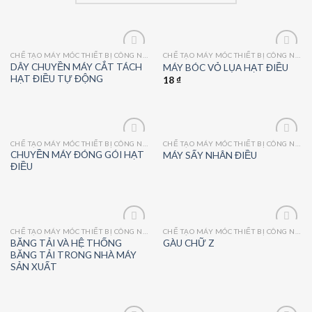
CHẾ TẠO MÁY MÓC THIẾT BỊ CÔNG NGHIỆP
CHẾ TẠO MÁY MÓC THIẾT BỊ CÔNG NGHIỆP
Add
Add
DÂY CHUYỀN MÁY CẮT TÁCH
MÁY BÓC VỎ LỤA HẠT ĐIỀU
to
to
HẠT ĐIỀU TỰ ĐỘNG
18
₫
wishlist
wishlist
CHẾ TẠO MÁY MÓC THIẾT BỊ CÔNG NGHIỆP
CHẾ TẠO MÁY MÓC THIẾT BỊ CÔNG NGHIỆP
Add
Add
CHUYỀN MÁY ĐÓNG GÓI HẠT
MÁY SẤY NHÂN ĐIỀU
to
to
ĐIỀU
wishlist
wishlist
CHẾ TẠO MÁY MÓC THIẾT BỊ CÔNG NGHIỆP
CHẾ TẠO MÁY MÓC THIẾT BỊ CÔNG NGHIỆP
Add
Add
BĂNG TẢI VÀ HỆ THỐNG
GÀU CHỮ Z
to
to
BĂNG TẢI TRONG NHÀ MÁY
wishlist
wishlist
SẢN XUẤT