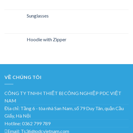
Sunglasses
Hoodie with Zipper
VỀ CHÚNG TÔI
CÔNG TY TNHH THIẾT BỊ CÔNG NGHIỆP PDC VIỆT
NAM
Địa chỉ:
Tầng 6 - tòa nhà San Nam, số 79 Duy Tân, quận Cầu
Giấy, Hà Nội
Hotline:
0362 799 789
Email:
Ts36@pdcvietnam.com