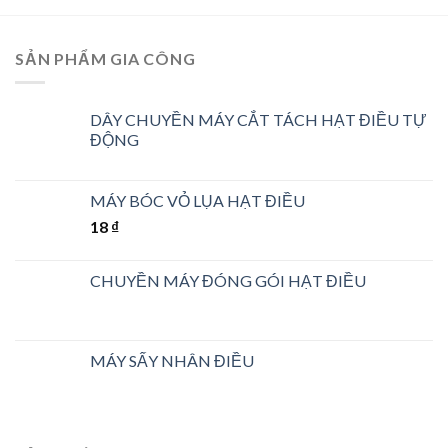
SẢN PHẨM GIA CÔNG
DÂY CHUYỀN MÁY CẮT TÁCH HẠT ĐIỀU TỰ
ĐỘNG
MÁY BÓC VỎ LỤA HẠT ĐIỀU
18
₫
CHUYỀN MÁY ĐÓNG GÓI HẠT ĐIỀU
MÁY SẤY NHÂN ĐIỀU