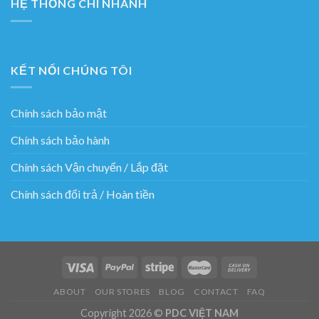
HỆ THỐNG CHI NHÁNH
KẾT NỐI CHÚNG TÔI
Chính sách bảo mật
Chính sách bảo hành
Chính sách Vận chuyển / Lắp đặt
Chính sách đổi trả / Hoàn tiền
ABOUT
OUR STORES
BLOG
CONTACT
FAQ
Copyright 2026 ©
PDC VIỆT NAM