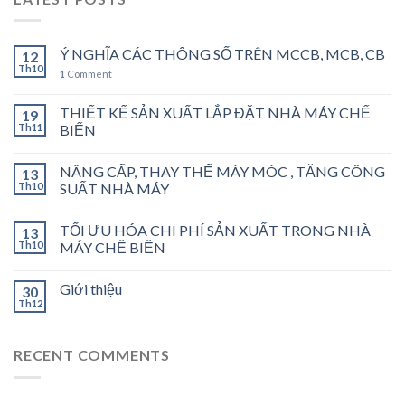
Ý NGHĨA CÁC THÔNG SỐ TRÊN MCCB, MCB, CB
12
Th10
1
Comment
THIẾT KẾ SẢN XUẤT LẮP ĐẶT NHÀ MÁY CHẾ
19
Th11
BIẾN
NÂNG CẤP, THAY THẾ MÁY MÓC , TĂNG CÔNG
13
Th10
SUẤT NHÀ MÁY
TỐI ƯU HÓA CHI PHÍ SẢN XUẤT TRONG NHÀ
13
Th10
MÁY CHẾ BIẾN
Giới thiệu
30
Th12
RECENT COMMENTS