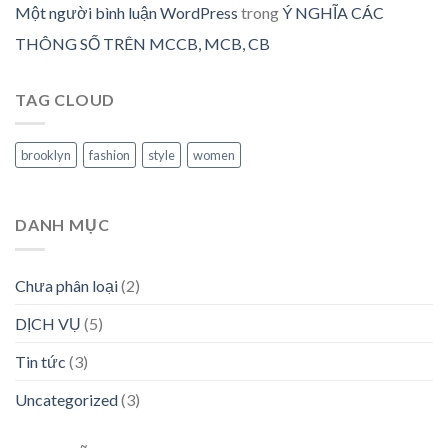
Một người bình luận WordPress
trong
Ý NGHĨA CÁC
THÔNG SỐ TRÊN MCCB, MCB, CB
TAG CLOUD
brooklyn
fashion
style
women
DANH MỤC
Chưa phân loại
(2)
DỊCH VỤ
(5)
Tin tức
(3)
Uncategorized
(3)