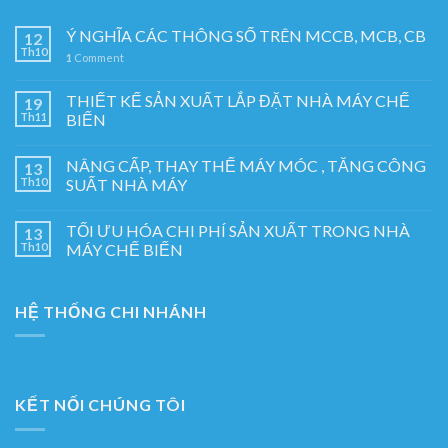
Ý NGHĨA CÁC THÔNG SỐ TRÊN MCCB, MCB, CB
12
Th10
1
Comment
THIẾT KẾ SẢN XUẤT LẮP ĐẶT NHÀ MÁY CHẾ
19
Th11
BIẾN
NÂNG CẤP, THAY THẾ MÁY MÓC , TĂNG CÔNG
13
Th10
SUẤT NHÀ MÁY
TỐI ƯU HÓA CHI PHÍ SẢN XUẤT TRONG NHÀ
13
Th10
MÁY CHẾ BIẾN
HỆ THỐNG CHI NHÁNH
KẾT NỐI CHÚNG TÔI