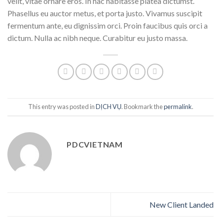
velit, vitae ornare eros. In hac habitasse platea dictumst.
Phasellus eu auctor metus, et porta justo. Vivamus suscipit
fermentum ante, eu dignissim orci. Proin faucibus quis orci a
dictum. Nulla ac nibh neque. Curabitur eu justo massa.
This entry was posted in
DỊCH VỤ
. Bookmark the
permalink
.
PDCVIETNAM
New Client Landed