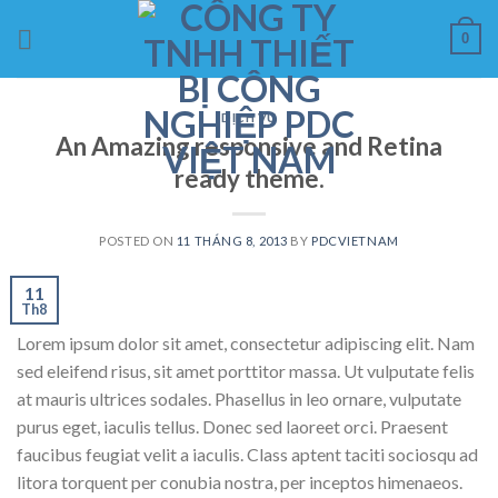
Skip
0
to
content
DỊCH VỤ
An Amazing responsive and Retina
ready theme.
POSTED ON
11 THÁNG 8, 2013
BY
PDCVIETNAM
11
Th8
Lorem ipsum dolor sit amet, consectetur adipiscing elit. Nam
sed eleifend risus, sit amet porttitor massa. Ut vulputate felis
at mauris ultrices sodales. Phasellus in leo ornare, vulputate
purus eget, iaculis tellus. Donec sed laoreet orci. Praesent
faucibus feugiat velit a iaculis. Class aptent taciti sociosqu ad
litora torquent per conubia nostra, per inceptos himenaeos.