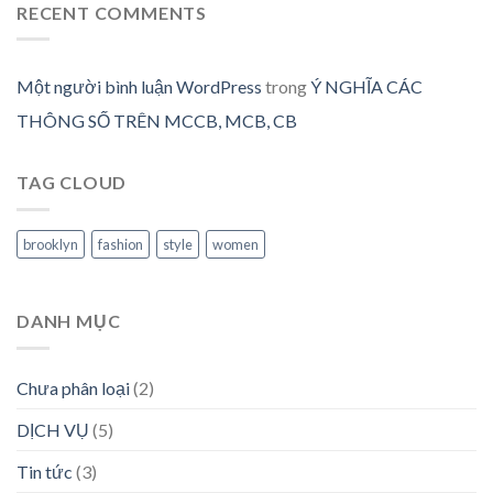
RECENT COMMENTS
Một người bình luận WordPress
trong
Ý NGHĨA CÁC
THÔNG SỐ TRÊN MCCB, MCB, CB
TAG CLOUD
brooklyn
fashion
style
women
DANH MỤC
Chưa phân loại
(2)
DỊCH VỤ
(5)
Tin tức
(3)