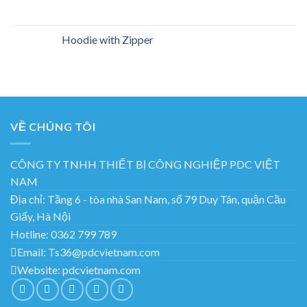
Hoodie with Zipper
VỀ CHÚNG TÔI
CÔNG TY TNHH THIẾT BỊ CÔNG NGHIỆP PDC VIỆT
NAM
Địa chỉ:
Tầng 6 - tòa nhà San Nam, số 79 Duy Tân, quận Cầu
Giấy, Hà Nội
Hotline:
0362 799 789
Email:
Ts36@pdcvietnam.com
Website:
pdcvietnam.com