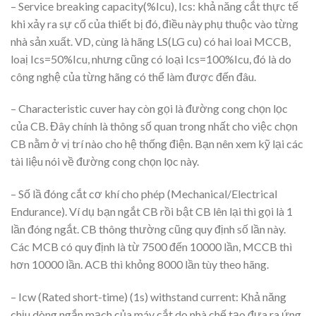
– Service breaking capacity(%Icu), Ics: khả năng cắt thực tế
khi xảy ra sự cố của thiết bị đó, điều này phụ thuộc vào từng
nhà sản xuất. VD, cùng là hãng LS(LG cu) có hai loai MCCB,
loaị Ics=50%Icu, nhưng cũng có loại Ics=100%Icu, đó là do
công nghệ của từng hãng có thể làm được đến đâu.
– Characteristic cuver hay còn gọi là đường cong chọn lọc
của CB. Đây chính là thông số quan trong nhất cho việc chọn
CB nằm ở vị trí nào cho hệ thống điện. Bạn nên xem kỹ lại các
tài liệu nói về đường cong chọn lọc này.
– Số lầ đóng cắt cơ khí cho phép (Mechanical/Electrical
Endurance). Ví dụ bạn ngắt CB rồi bật CB lên lại thì gọi là 1
lần đóng ngắt. CB thông thường cũng quy định số lần này.
Các MCB có quy định là từ 7500 đến 10000 lần, MCCB thì
hơn 10000 lần. ACB thì khỏng 8000 lần tùy theo hãng.
– Icw (Rated short-time) (1s) withstand current: Khả năng
chịu dòng ngắn mạch của máy cắt do nhà chế tạo đưa ra ứng