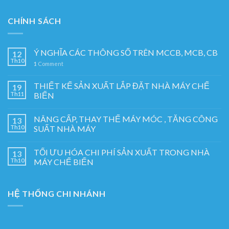
CHÍNH SÁCH
Ý NGHĨA CÁC THÔNG SỐ TRÊN MCCB, MCB, CB
12
Th10
1
Comment
THIẾT KẾ SẢN XUẤT LẮP ĐẶT NHÀ MÁY CHẾ
19
Th11
BIẾN
NÂNG CẤP, THAY THẾ MÁY MÓC , TĂNG CÔNG
13
Th10
SUẤT NHÀ MÁY
TỐI ƯU HÓA CHI PHÍ SẢN XUẤT TRONG NHÀ
13
Th10
MÁY CHẾ BIẾN
HỆ THỐNG CHI NHÁNH