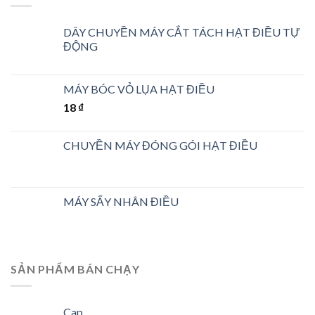
DÂY CHUYỀN MÁY CẮT TÁCH HẠT ĐIỀU TỰ
ĐỘNG
MÁY BÓC VỎ LỤA HẠT ĐIỀU
18
₫
CHUYỀN MÁY ĐÓNG GÓI HẠT ĐIỀU
MÁY SẤY NHÂN ĐIỀU
SẢN PHẨM BÁN CHẠY
Cap