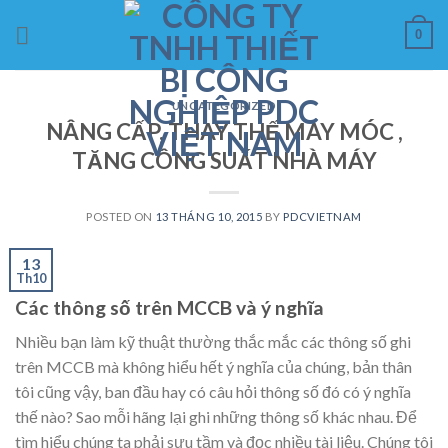
Skip
0
to
content
UNCATEGORIZED
NÂNG CẤP, THAY THẾ MÁY MÓC ,
TĂNG CÔNG SUẤT NHÀ MÁY
POSTED ON
13 THÁNG 10, 2015
BY
PDCVIETNAM
13
Th10
Các thông số trên MCCB và ý nghĩa
Nhiều bạn làm kỹ thuật thường thắc mắc các thông số ghi
trên MCCB mà không hiểu hết ý nghĩa của chúng, bản thân
tôi cũng vậy, ban đầu hay có câu hỏi thông số đó có ý nghĩa
thế nào? Sao mỗi hãng lại ghi những thông số khác nhau. Để
tìm hiểu chúng ta phải sưu tầm và đọc nhiều tài liệu. Chúng tôi