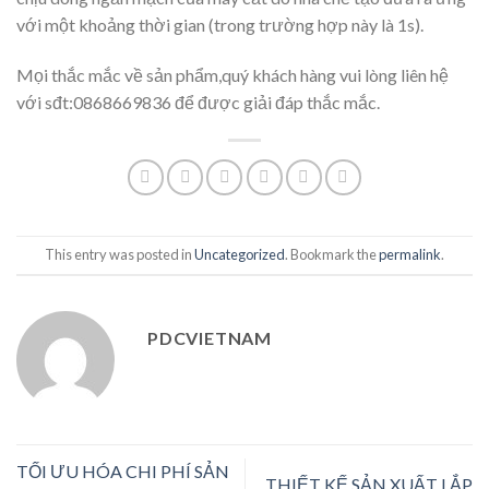
với một khoảng thời gian (trong trường hợp này là 1s).
Mọi thắc mắc về sản phẩm,quý khách hàng vui lòng liên hệ
với sđt:0868669836 để được giải đáp thắc mắc.
This entry was posted in
Uncategorized
. Bookmark the
permalink
.
PDCVIETNAM
TỐI ƯU HÓA CHI PHÍ SẢN
THIẾT KẾ SẢN XUẤT LẮP