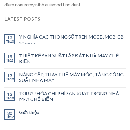
diam nonummy nibh euismod tincidunt.
LATEST POSTS
Ý NGHĨA CÁC THÔNG SỐ TRÊN MCCB, MCB, CB
12
Th10
1
Comment
THIẾT KẾ SẢN XUẤT LẮP ĐẶT NHÀ MÁY CHẾ
19
Th11
BIẾN
NÂNG CẤP, THAY THẾ MÁY MÓC , TĂNG CÔNG
13
Th10
SUẤT NHÀ MÁY
TỐI ƯU HÓA CHI PHÍ SẢN XUẤT TRONG NHÀ
13
Th10
MÁY CHẾ BIẾN
Giới thiệu
30
Th12