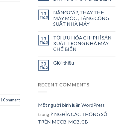
NÂNG CẤP, THAY THẾ
13
Th10
MÁY MÓC , TĂNG CÔNG
SUẤT NHÀ MÁY
TỐI ƯU HÓA CHI PHÍ SẢN
13
Th10
XUẤT TRONG NHÀ MÁY
CHẾ BIẾN
Giới thiệu
30
Th12
RECENT COMMENTS
1
Comment
Một người bình luận WordPress
trong
Ý NGHĨA CÁC THÔNG SỐ
TRÊN MCCB, MCB, CB