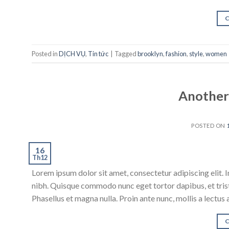
Posted in
DỊCH VỤ
,
Tin tức
|
Tagged
brooklyn
,
fashion
,
style
,
women
Another 
POSTED ON
16
Th12
Lorem ipsum dolor sit amet, consectetur adipiscing elit. In
nibh. Quisque commodo nunc eget tortor dapibus, et trist
Phasellus et magna nulla. Proin ante nunc, mollis a lectus