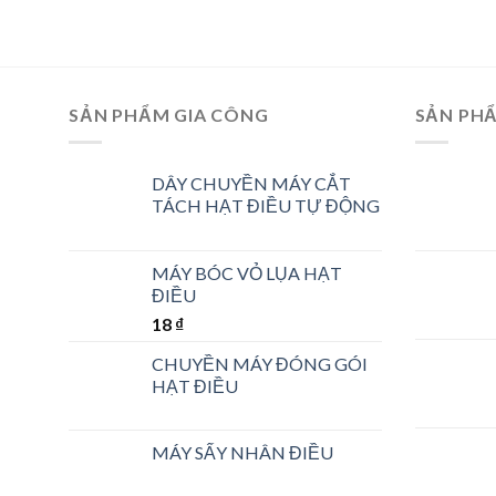
SẢN PHẨM GIA CÔNG
SẢN PH
DÂY CHUYỀN MÁY CẮT
TÁCH HẠT ĐIỀU TỰ ĐỘNG
MÁY BÓC VỎ LỤA HẠT
ĐIỀU
18
₫
CHUYỀN MÁY ĐÓNG GÓI
HẠT ĐIỀU
MÁY SẤY NHÂN ĐIỀU