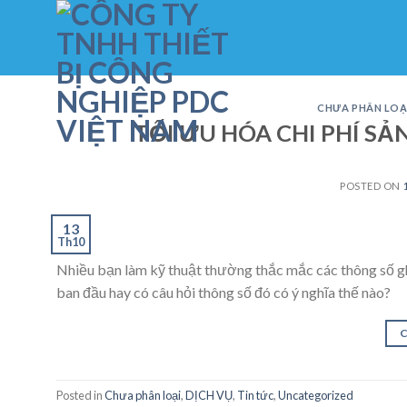
Skip
to
content
CHƯA PHÂN LOẠ
TỐI ƯU HÓA CHI PHÍ S
POSTED ON
13
Th10
Nhiều bạn làm kỹ thuật thường thắc mắc các thông số gh
ban đầu hay có câu hỏi thông số đó có ý nghĩa thế nào?
Posted in
Chưa phân loại
,
DỊCH VỤ
,
Tin tức
,
Uncategorized