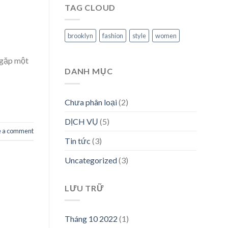
TAG CLOUD
brooklyn
fashion
style
women
 gặp một
DANH MỤC
Chưa phân loại
(2)
DỊCH VỤ
(5)
e a comment
Tin tức
(3)
Uncategorized
(3)
LƯU TRỮ
Tháng 10 2022
(1)