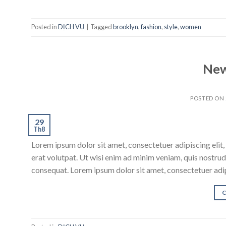
Posted in
DỊCH VỤ
|
Tagged
brooklyn
,
fashion
,
style
,
women
New
POSTED ON
29
Th8
Lorem ipsum dolor sit amet, consectetuer adipiscing eli
erat volutpat. Ut wisi enim ad minim veniam, quis nostrud
consequat. Lorem ipsum dolor sit amet, consectetuer adi