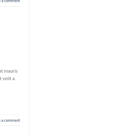
e a comment
at mauris
 velit a
e a comment