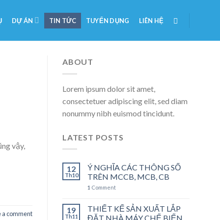
Ụ
DỰ ÁN
TIN TỨC
TUYỂN DỤNG
LIÊN HỆ
ABOUT
Lorem ipsum dolor sit amet,
consectetuer adipiscing elit, sed diam
nonummy nibh euismod tincidunt.
LATEST POSTS
ũng vậy,
Ý NGHĨA CÁC THÔNG SỐ
12
Th10
TRÊN MCCB, MCB, CB
1
Comment
THIẾT KẾ SẢN XUẤT LẮP
19
e a comment
Th11
ĐẶT NHÀ MÁY CHẾ BIẾN