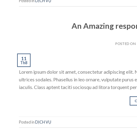
Posted in
DỊCH VỤ
An Amazing respon
POSTED ON
11
Th8
Lorem ipsum dolor sit amet, consectetur adipiscing elit. N
ultrices sodales. Phasellus in leo ornare, vulputate purus e
iaculis. Class aptent taciti sociosqu ad litora torquent p
Posted in
DỊCH VỤ