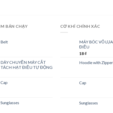
ẨM BÁN CHẠY
CƠ KHÍ CHÍNH XÁC
Belt
MÁY BÓC VỎ LỤA
ĐIỀU
18
₫
DÂY CHUYỀN MÁY CẮT
Hoodie with Zipper
TÁCH HẠT ĐIỀU TỰ ĐỘNG
Cap
Cap
Sunglasses
Sunglasses