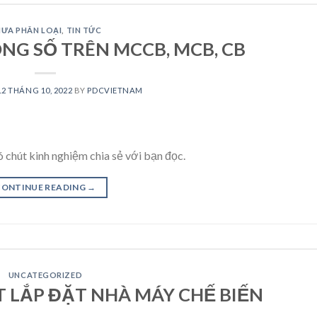
ƯA PHÂN LOẠI
,
TIN TỨC
NG SỐ TRÊN MCCB, MCB, CB
12 THÁNG 10, 2022
BY
PDCVIETNAM
ó chút kinh nghiệm chia sẻ với bạn đọc.
CONTINUE READING
→
UNCATEGORIZED
T LẮP ĐẶT NHÀ MÁY CHẾ BIẾN