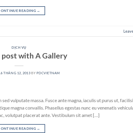
CONTINUE READING
→
Leav
DỊCH VỤ
post with A Gallery
16 THÁNG 12, 2013
BY
PDCVIETNAM
 sed vulputate massa. Fusce ante magna, iaculis ut purus ut, facilisi
ique magna convallis. Phasellus egestas nunc eu venenatis vehicul
 ac, volutpat placerat ante. Vestibulum sit amet […]
CONTINUE READING
→