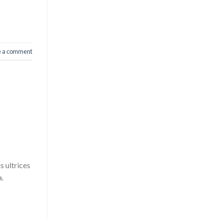
e a comment
s ultrices
a.