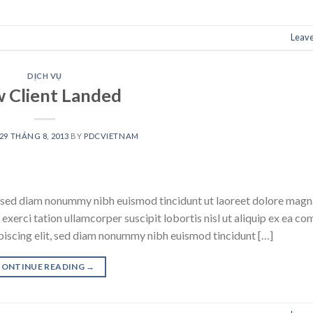
Leav
DỊCH VỤ
 Client Landed
29 THÁNG 8, 2013
BY
PDCVIETNAM
t, sed diam nonummy nibh euismod tincidunt ut laoreet dolore mag
 exerci tation ullamcorper suscipit lobortis nisl ut aliquip ex ea 
piscing elit, sed diam nonummy nibh euismod tincidunt […]
CONTINUE READING
→