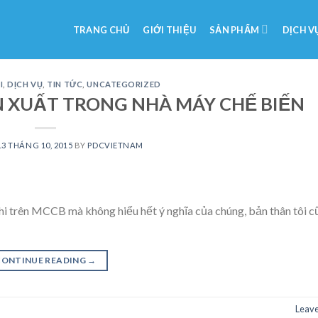
TRANG CHỦ
GIỚI THIỆU
SẢN PHẨM
DỊCH V
I
,
DỊCH VỤ
,
TIN TỨC
,
UNCATEGORIZED
ẢN XUẤT TRONG NHÀ MÁY CHẾ BIẾN
13 THÁNG 10, 2015
BY
PDCVIETNAM
i trên MCCB mà không hiểu hết ý nghĩa của chúng, bản thân tôi c
CONTINUE READING
→
Leav