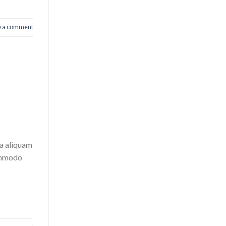
e a comment
na aliquam
commodo