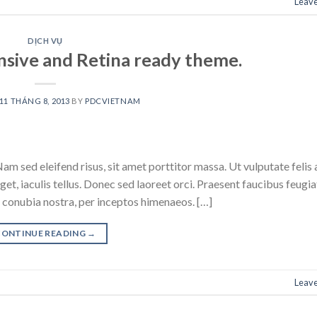
Leav
DỊCH VỤ
sive and Retina ready theme.
11 THÁNG 8, 2013
BY
PDCVIETNAM
am sed eleifend risus, sit amet porttitor massa. Ut vulputate felis 
get, iaculis tellus. Donec sed laoreet orci. Praesent faucibus feugiat
er conubia nostra, per inceptos himenaeos. […]
CONTINUE READING
→
Leav