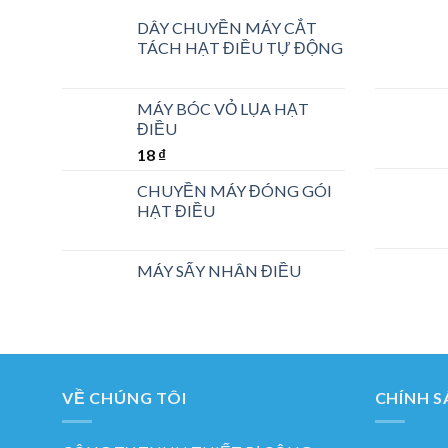
DÂY CHUYỀN MÁY CẮT
TÁCH HẠT ĐIỀU TỰ ĐỘNG
MÁY BÓC VỎ LỤA HẠT
ĐIỀU
18
₫
CHUYỀN MÁY ĐÓNG GÓI
HẠT ĐIỀU
MÁY SẤY NHÂN ĐIỀU
VỀ CHÚNG TÔI
CHÍNH S