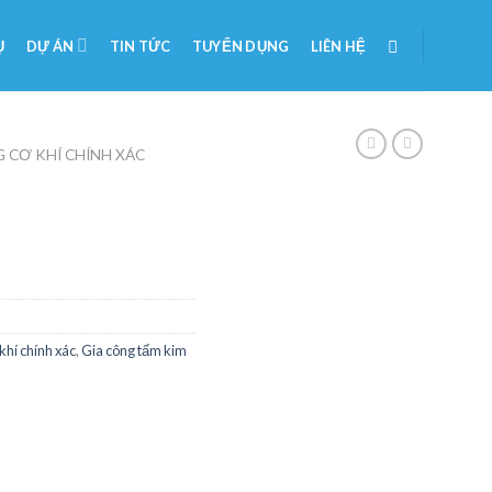
Ụ
DỰ ÁN
TIN TỨC
TUYỂN DỤNG
LIÊN HỆ
G CƠ KHÍ CHÍNH XÁC
khí chính xác
,
Gia công tấm kim