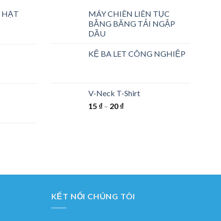
 HẠT
MÁY CHIÊN LIÊN TỤC
BẰNG BĂNG TẢI NGẬP
DẦU
KỆ BA LET CÔNG NGHIỆP
V-Neck T-Shirt
15
₫
–
20
₫
KẾT NỐI CHÚNG TÔI