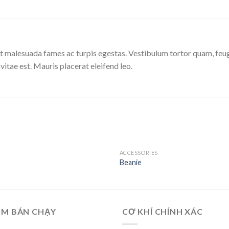
t malesuada fames ac turpis egestas. Vestibulum tortor quam, feugia
itae est. Mauris placerat eleifend leo.
ACCESSORIES
Add
Beanie
to
wishlist
ẨM BÁN CHẠY
CƠ KHÍ CHÍNH XÁC