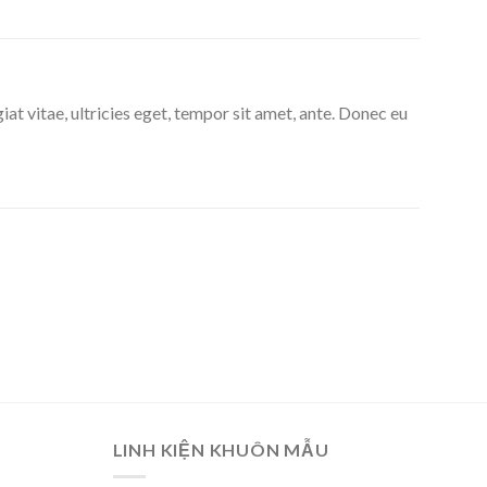
t vitae, ultricies eget, tempor sit amet, ante. Donec eu
Add
to
wishlist
LINH KIỆN KHUÔN MẪU