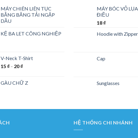
MÁY CHIÊN LIÊN TỤC
MÁY BÓC VỎ LỤA
BẰNG BĂNG TẢI NGẬP
ĐIỀU
DẦU
18
₫
KỆ BA LET CÔNG NGHIỆP
Hoodie with Zipper
V-Neck T-Shirt
Cap
15
₫
–
20
₫
GÀU CHỮ Z
Sunglasses
ÁCH
HỆ THỐNG CHI NHÁNH