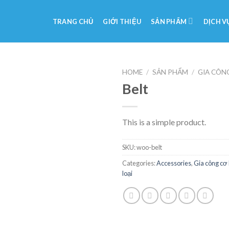
TRANG CHỦ
GIỚI THIỆU
SẢN PHẨM
DỊCH V
HOME
/
SẢN PHẨM
/
GIA CÔN
Belt
Add
to
wishlist
This is a simple product.
SKU:
woo-belt
Categories:
Accessories
,
Gia công cơ 
loại