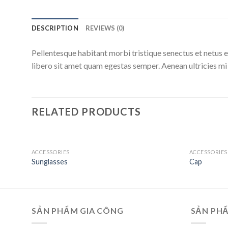
DESCRIPTION
REVIEWS (0)
Pellentesque habitant morbi tristique senectus et netus e
libero sit amet quam egestas semper. Aenean ultricies mi v
RELATED PRODUCTS
ACCESSORIES
ACCESSORIES
Add
Sunglasses
Cap
to
wishlist
SẢN PHẨM GIA CÔNG
SẢN PH