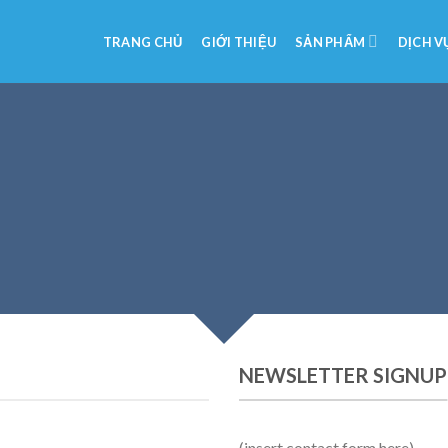
TRANG CHỦ
GIỚI THIỆU
SẢN PHẨM
DỊCH V
CREATE POWERFUL FORMS
owerful forms with the integrated Contact Form 
NEWSLETTER SIGNUP
(insert contact form here)