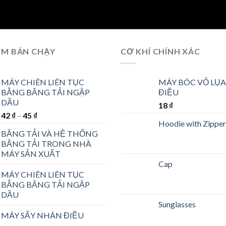
ẨM BÁN CHẠY
CƠ KHÍ CHÍNH XÁC
MÁY CHIÊN LIÊN TỤC
MÁY BÓC VỎ LỤA
BẰNG BĂNG TẢI NGẬP
ĐIỀU
DẦU
18
₫
42
₫
–
45
₫
Hoodie with Zipper
BĂNG TẢI VÀ HỆ THỐNG
BĂNG TẢI TRONG NHÀ
MÁY SẢN XUẤT
Cap
MÁY CHIÊN LIÊN TỤC
BẰNG BĂNG TẢI NGẬP
DẦU
Sunglasses
MÁY SẤY NHÂN ĐIỀU