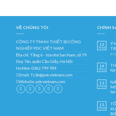
VỀ CHÚNG TÔI
CHÍNH S
CÔNG TY TNHH THIẾT BỊ CÔNG
Ý 
12
NGHIỆP PDC VIỆT NAM
Th10
TR
Địa chỉ:
Tầng 6 - tòa nhà San Nam, số 79
1
Co
Duy Tân, quận Cầu Giấy, Hà Nội
TH
19
Hotline:
0362 799 789
Th11
NH
Email:
Ts36@pdcvietnam.com
Website:
pdcvietnam.com
NÂ
13
Th10
MÓ
NH
TỐ
13
Th10
XU
BI