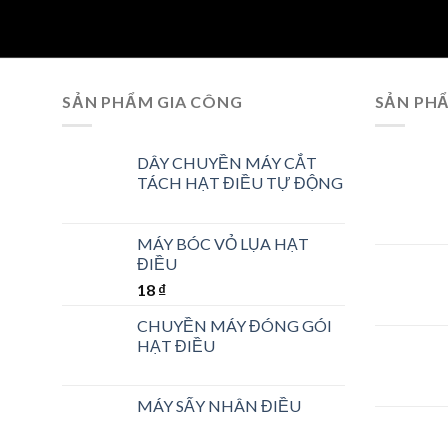
SẢN PHẨM GIA CÔNG
SẢN PH
DÂY CHUYỀN MÁY CẮT
TÁCH HẠT ĐIỀU TỰ ĐỘNG
MÁY BÓC VỎ LỤA HẠT
ĐIỀU
18
₫
CHUYỀN MÁY ĐÓNG GÓI
HẠT ĐIỀU
MÁY SẤY NHÂN ĐIỀU