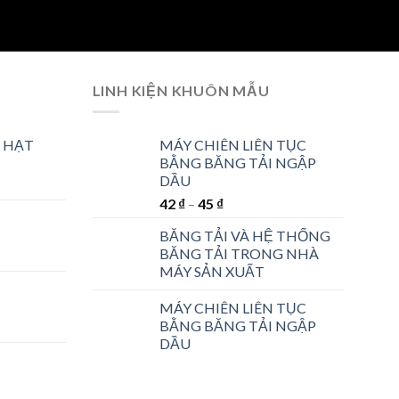
LINH KIỆN KHUÔN MẪU
 HẠT
MÁY CHIÊN LIÊN TỤC
BẰNG BĂNG TẢI NGẬP
DẦU
42
₫
–
45
₫
BĂNG TẢI VÀ HỆ THỐNG
BĂNG TẢI TRONG NHÀ
MÁY SẢN XUẤT
MÁY CHIÊN LIÊN TỤC
BẰNG BĂNG TẢI NGẬP
DẦU