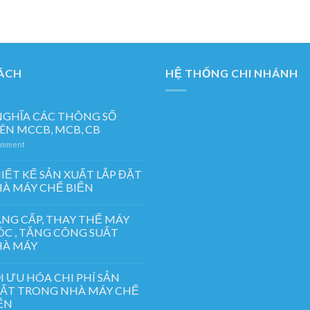
ÁCH
HỆ THỐNG CHI NHÁNH
NGHĨA CÁC THÔNG SỐ
ÊN MCCB, MCB, CB
mment
IẾT KẾ SẢN XUẤT LẮP ĐẶT
À MÁY CHẾ BIẾN
NG CẤP, THAY THẾ MÁY
C , TĂNG CÔNG SUẤT
À MÁY
I ƯU HÓA CHI PHÍ SẢN
ẤT TRONG NHÀ MÁY CHẾ
ẾN